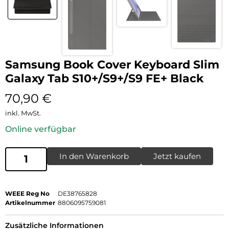
Samsung Book Cover Keyboard Slim
Galaxy Tab S10+/S9+/S9 FE+ Black
70,90
€
inkl. MwSt.
Online verfügbar
In den Warenkorb
Jetzt kaufen
WEEE Reg No
DE38765828
Artikelnummer
8806095759081
Zusätzliche Informationen