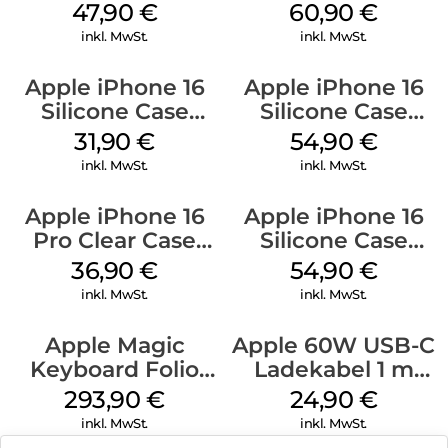
MagSafe Denim
MagSafe Stone
47,90
€
60,90
€
Gray
inkl. MwSt.
inkl. MwSt.
Apple iPhone 16
Apple iPhone 16
Silicone Case
Silicone Case
MagSafe Fuchsia
MagSafe Black
31,90
€
54,90
€
inkl. MwSt.
inkl. MwSt.
Apple iPhone 16
Apple iPhone 16
Pro Clear Case
Silicone Case
MagSafe
MagSafe Lake
36,90
€
54,90
€
Transparent
Green
inkl. MwSt.
inkl. MwSt.
Apple Magic
Apple 60W USB-C
Keyboard Folio
Ladekabel 1 m
iPad 10.9″ (10.Gen.)
Weiß
293,90
€
24,90
€
Weiß
inkl. MwSt.
inkl. MwSt.