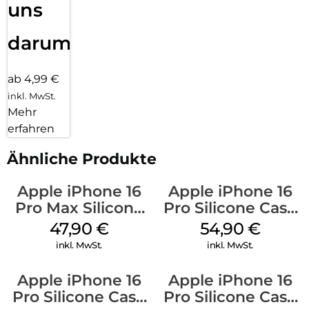
uns
darum!
ab 4,99 €
inkl. MwSt.
Mehr
erfahren
Ähnliche Produkte
Apple iPhone 16
Apple iPhone 16
Pro Max Silicone
Pro Silicone Case
Case MagSafe
MagSafe Black
47,90
€
54,90
€
Black
inkl. MwSt.
inkl. MwSt.
Apple iPhone 16
Apple iPhone 16
Pro Silicone Case
Pro Silicone Case