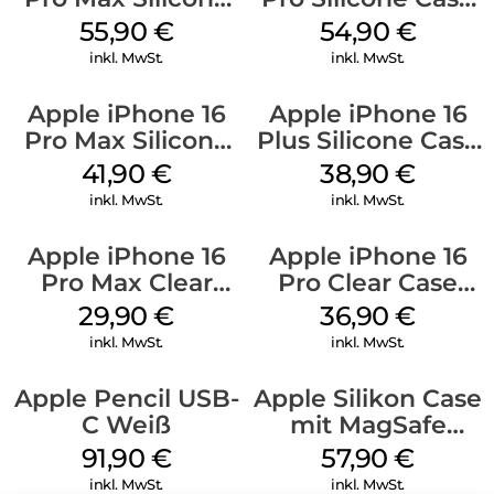
Case MagSafe
MagSafe Black
55,90
€
54,90
€
Stone Gray
inkl. MwSt.
inkl. MwSt.
Apple iPhone 16
Apple iPhone 16
Pro Max Silicone
Plus Silicone Case
Case MagSafe
MagSafe Denim
41,90
€
38,90
€
Ultramarine
inkl. MwSt.
inkl. MwSt.
Apple iPhone 16
Apple iPhone 16
Pro Max Clear
Pro Clear Case
Case MagSafe
MagSafe
29,90
€
36,90
€
Transparent
Transparent
inkl. MwSt.
inkl. MwSt.
Apple Pencil USB-
Apple Silikon Case
C Weiß
mit MagSafe
iPhone 14 Pro
91,90
€
57,90
€
(PRODUCT)RED
inkl. MwSt.
inkl. MwSt.