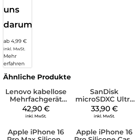
uns
darum!
ab 4,99 €
inkl. MwSt.
Mehr
erfahren
Ähnliche Produkte
Lenovo kabellose
SanDisk
Mehrfachgerät
microSDXC Ultra
Luna Grey
128 GB + Adapter
42,90
€
33,90
€
Mobile
inkl. MwSt.
inkl. MwSt.
Apple iPhone 16
Apple iPhone 16
Pro Max Silicone
Pro Silicone Case