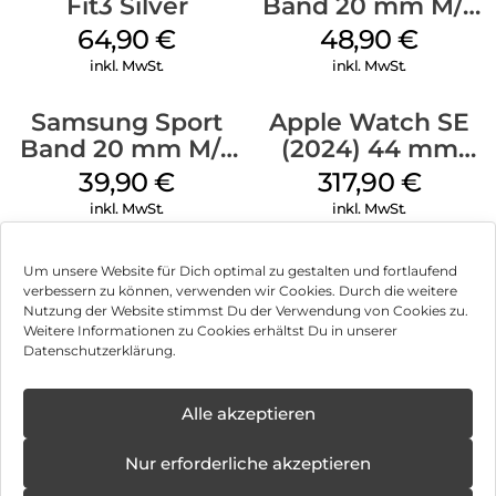
Fit3 Silver
Band 20 mm M/L
Galaxy Watch
64,90
€
48,90
€
Series Silber
inkl. MwSt.
inkl. MwSt.
Samsung Sport
Apple Watch SE
Band 20 mm M/L
(2024) 44 mm
Galaxy Watch4
GPS + Cellular
39,90
€
317,90
€
Serie Graphite
(Sportarmband
inkl. MwSt.
inkl. MwSt.
Mitternacht M/L)
Mitternacht
Um unsere Website für Dich optimal zu gestalten und fortlaufend
verbessern zu können, verwenden wir Cookies. Durch die weitere
Nutzung der Website stimmst Du der Verwendung von Cookies zu.
Impressum
Weitere Informationen zu Cookies erhältst Du in unserer
Datenschutzerklärung.
AGB
Datenschutz
Alle akzeptieren
Vertrag widerrufen
Nur erforderliche akzeptieren
Hinweis zur Batterieentsorgung