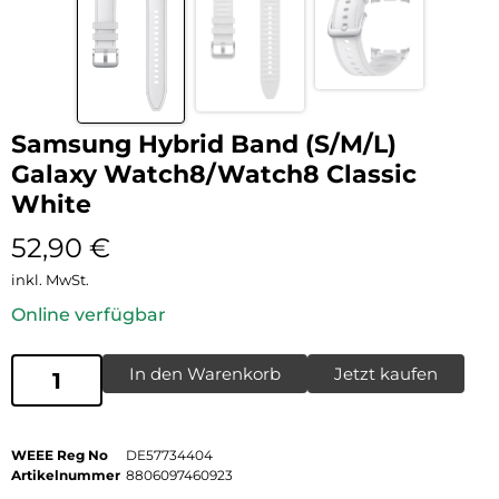
Samsung Hybrid Band (S/M/L)
Galaxy Watch8/Watch8 Classic
White
52,90
€
inkl. MwSt.
Online verfügbar
In den Warenkorb
Jetzt kaufen
WEEE Reg No
DE57734404
Artikelnummer
8806097460923