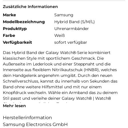
Zusätzliche Informationen
Marke
Samsung
Modellbezeichnung
Hybrid Band (S/M/L)
Produkttyp
Uhrenarmbänder
Farbe
Weiß
Verfügbarkeit
sofort verfügbar
Das Hybrid Band der Galaxy Watch8-Serie kombiniert
klassischen Style mit sportlichem Geschmack. Die
Außenseite im Lederlook und einer Steppnaht und die
Innenseite aus flexiblem Nitrilkautschuk (HNBR), welches
dein Handgelenk angenehm umgibt. Durch den neuen
Schnellverschluss, kannst du innerhalb von Sekunden das
Band ohne weitere Hilfsmittel und mit nur einem
Knopfdruck wechseln. Wähle ein Armband das zu deinem
Stil passt und verleihe deiner Galaxy Watch8 | Watch8
Classic einen persönlichen Touch.
Mehr lesen
Herstellerinformation
Samsung Electronics GmbH