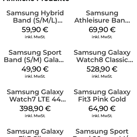
Samsung Hybrid
Samsung
Band (S/M/L)
Athleisure Band
Galaxy
(S/M) Galaxy
59,90
€
69,90
€
Watch8/Watch8
Watch8/Watch8
inkl. MwSt.
inkl. MwSt.
Classic Black
Classic Sage
Samsung Sport
Samsung Galaxy
Band (S/M) Galaxy
Watch8 Classic
Watch8/Watch8
Black
49,90
€
528,90
€
Classic White
inkl. MwSt.
inkl. MwSt.
Samsung Galaxy
Samsung Galaxy
Watch7 LTE 44
Fit3 Pink Gold
mm Silver
398,90
€
64,90
€
inkl. MwSt.
inkl. MwSt.
Samsung Galaxy
Samsung Sport