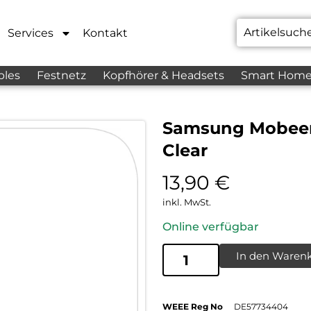
Services
Kontakt
bles
Festnetz
Kopfhörer & Headsets
Smart Hom
Samsung Mobeen
Clear
13,90
€
inkl. MwSt.
Online verfügbar
In den Waren
WEEE Reg No
DE57734404