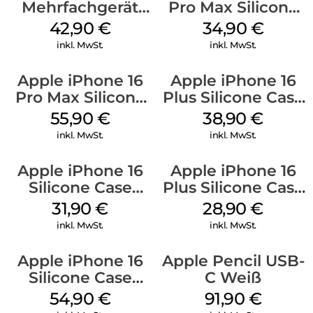
Mehrfachgerät
Pro Max Silicone
Luna Grey
Case MagSafe
42,90
€
34,90
€
Denim
inkl. MwSt.
inkl. MwSt.
Apple iPhone 16
Apple iPhone 16
Pro Max Silicone
Plus Silicone Case
Case MagSafe
MagSafe Denim
55,90
€
38,90
€
Stone Gray
inkl. MwSt.
inkl. MwSt.
Apple iPhone 16
Apple iPhone 16
Silicone Case
Plus Silicone Case
MagSafe Fuchsia
MagSafe Black
31,90
€
28,90
€
inkl. MwSt.
inkl. MwSt.
Apple iPhone 16
Apple Pencil USB-
Silicone Case
C Weiß
MagSafe Black
54,90
€
91,90
€