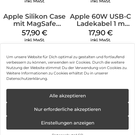
inkl. MwSt.
inkl. MwSt.
Apple Silikon Case
Apple 60W USB-C
mit MagSafe
Ladekabel 1 m
iPhone 14 Pro
Weiß
57,90
€
17,90
€
(PRODUCT)RED
inkl. MwSt.
inkl. MwSt.
Um unsere Website für Dich optimal zu gestalten und fortlaufend
verbessern zu können, verwenden wir Cookies. Durch die weitere
Nutzung der Website stimmst Du der Verwendung von Cookies zu.
Impressum
Weitere Informationen zu Cookies erhältst Du in unserer
Datenschutzerklärung.
AGB
Datenschutz
Alle akzeptieren
Vertrag widerrufen
Nur erforderliche akzeptieren
Hinweis zur Batterieentsorgung
Einstellungen anzeigen
Newsletter