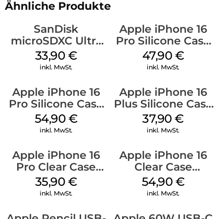
Ähnliche Produkte
SanDisk
Apple iPhone 16
microSDXC Ultra
Pro Silicone Case
128 GB + Adapter
MagSafe Denim
33,90
€
47,90
€
Mobile
inkl. MwSt.
inkl. MwSt.
Apple iPhone 16
Apple iPhone 16
Pro Silicone Case
Plus Silicone Case
MagSafe Black
MagSafe Lake
54,90
€
37,90
€
Green
inkl. MwSt.
inkl. MwSt.
Apple iPhone 16
Apple iPhone 16
Pro Clear Case
Clear Case
MagSafe
MagSafe
35,90
€
54,90
€
Transparent
Transparent
inkl. MwSt.
inkl. MwSt.
Apple Pencil USB-
Apple 60W USB-C