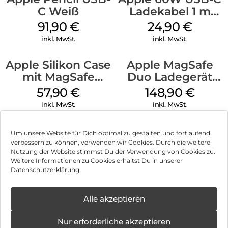
C Weiß
Ladekabel 1 m
Weiß
91,90
€
24,90
€
inkl. MwSt.
inkl. MwSt.
Apple Silikon Case
Apple MagSafe
mit MagSafe
Duo Ladegerät
iPhone 14 Pro
Weiß
57,90
€
148,90
€
(PRODUCT)RED
inkl. MwSt.
inkl. MwSt.
Um unsere Website für Dich optimal zu gestalten und fortlaufend
verbessern zu können, verwenden wir Cookies. Durch die weitere
Nutzung der Website stimmst Du der Verwendung von Cookies zu.
Impressum
Weitere Informationen zu Cookies erhältst Du in unserer
Datenschutzerklärung.
AGB
Datenschutz
Alle akzeptieren
Vertrag widerrufen
Nur erforderliche akzeptieren