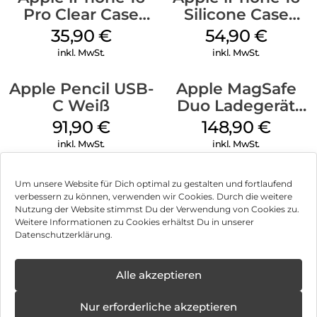
Pro Clear Case
Silicone Case
MagSafe
MagSafe Black
35,90
€
54,90
€
Transparent
inkl. MwSt.
inkl. MwSt.
Apple Pencil USB-
Apple MagSafe
C Weiß
Duo Ladegerät
Weiß
91,90
€
148,90
€
inkl. MwSt.
inkl. MwSt.
Um unsere Website für Dich optimal zu gestalten und fortlaufend
verbessern zu können, verwenden wir Cookies. Durch die weitere
Nutzung der Website stimmst Du der Verwendung von Cookies zu.
Impressum
Weitere Informationen zu Cookies erhältst Du in unserer
Datenschutzerklärung.
AGB
Datenschutz
Alle akzeptieren
Vertrag widerrufen
Nur erforderliche akzeptieren