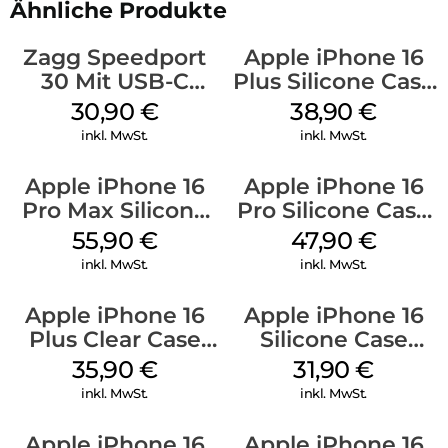
Ähnliche Produkte
Zagg Speedport
Apple iPhone 16
30 Mit USB-C
Plus Silicone Case
Kabel Weiß
MagSafe Denim
30,90
€
38,90
€
inkl. MwSt.
inkl. MwSt.
Apple iPhone 16
Apple iPhone 16
Pro Max Silicone
Pro Silicone Case
Case MagSafe
MagSafe Denim
55,90
€
47,90
€
Stone Gray
inkl. MwSt.
inkl. MwSt.
Apple iPhone 16
Apple iPhone 16
Plus Clear Case
Silicone Case
MagSafe
MagSafe Fuchsia
35,90
€
31,90
€
Transparent
inkl. MwSt.
inkl. MwSt.
Apple iPhone 16
Apple iPhone 16