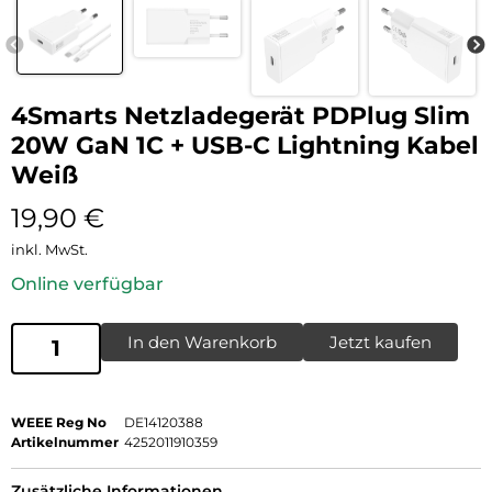
4Smarts Netzladegerät PDPlug Slim
20W GaN 1C + USB-C Lightning Kabel
Weiß
19,90
€
inkl. MwSt.
Online verfügbar
In den Warenkorb
Jetzt kaufen
WEEE Reg No
DE14120388
Artikelnummer
4252011910359
Zusätzliche Informationen