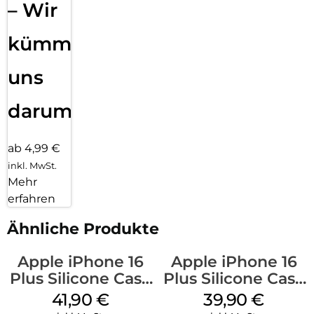
– Wir
kümmern
uns
darum!
ab 4,99 €
inkl. MwSt.
Mehr
erfahren
Ähnliche Produkte
Apple iPhone 16
Apple iPhone 16
Plus Silicone Case
Plus Silicone Case
MagSafe Stone
MagSafe Plum
41,90
€
39,90
€
Gray