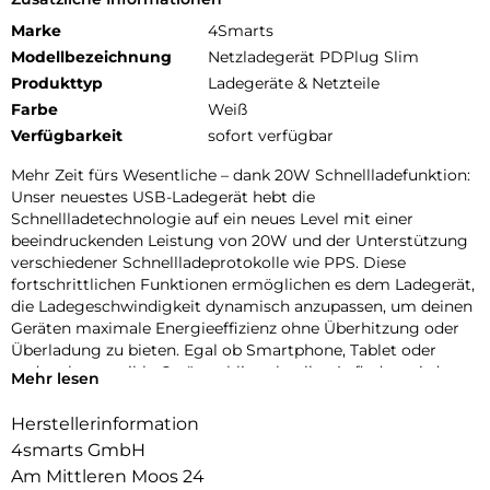
Marke
4Smarts
Modellbezeichnung
Netzladegerät PDPlug Slim
Produkttyp
Ladegeräte & Netzteile
Farbe
Weiß
Verfügbarkeit
sofort verfügbar
Mehr Zeit fürs Wesentliche – dank 20W Schnellladefunktion:
Unser neuestes USB-Ladegerät hebt die
Schnellladetechnologie auf ein neues Level mit einer
beeindruckenden Leistung von 20W und der Unterstützung
verschiedener Schnellladeprotokolle wie PPS. Diese
fortschrittlichen Funktionen ermöglichen es dem Ladegerät,
die Ladegeschwindigkeit dynamisch anzupassen, um deinen
Geräten maximale Energieeffizienz ohne Überhitzung oder
Überladung zu bieten. Egal ob Smartphone, Tablet oder
andere kompatible Geräte – blitzschnelles Aufladen wird
Mehr lesen
deine Wartezeiten drastisch verkürzen und dir mehr Zeit für
das Wesentliche lassen. Ein unverzichtbarer Begleiter für
Herstellerinformation
alle, die Technologie auf Spitzenniveau erwarten.
4smarts GmbH
Modernes Design trifft modernen Lifestyle:
Am Mittleren Moos 24