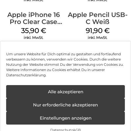
Apple iPhone 16
Apple Pencil USB-
Pro Clear Case
C Weiß
MagSafe
35,90
€
91,90
€
Transparent
inkl. MwSt.
inkl. MwSt.
Um unsere Website für Dich optimal zu gestalten und fortlaufend
verbessern zu können, verwenden wir Cookies. Durch die weitere
Nutzung der Website stimmst Du der Verwendung von Cookies zu.
Impressum
Weitere Informationen zu Cookies erhältst Du in unserer
Datenschutzerklärung.
AGB
Datenschutz
Alle akzeptieren
Vertrag widerrufen
Nur erforderliche akzeptieren
Hinweis zur Batterieentsorgung
Einstellungen anzeigen
Newsletter
Datenschutz
AGB