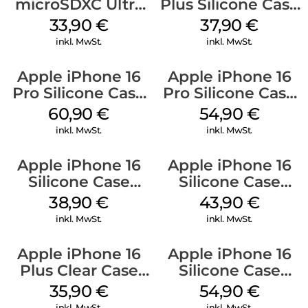
microSDXC Ultra
Plus Silicone Case
128 GB + Adapter
MagSafe Lake
33,90
€
37,90
€
Mobile
Green
inkl. MwSt.
inkl. MwSt.
Apple iPhone 16
Apple iPhone 16
Pro Silicone Case
Pro Silicone Case
MagSafe Stone
MagSafe Black
60,90
€
54,90
€
Gray
inkl. MwSt.
inkl. MwSt.
Apple iPhone 16
Apple iPhone 16
Silicone Case
Silicone Case
MagSafe
MagSafe Plum
38,90
€
43,90
€
Ultramarine
inkl. MwSt.
inkl. MwSt.
Apple iPhone 16
Apple iPhone 16
Plus Clear Case
Silicone Case
MagSafe
MagSafe Black
35,90
€
54,90
€
Transparent
inkl. MwSt.
inkl. MwSt.