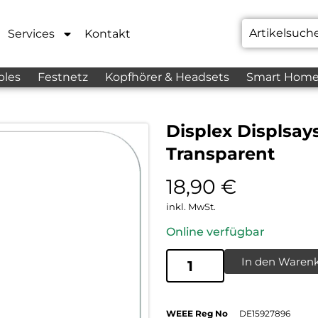
Services
Kontakt
bles
Festnetz
Kopfhörer & Headsets
Smart Hom
Displex Displsay
Transparent
18,90
€
inkl. MwSt.
Online verfügbar
In den Waren
WEEE Reg No
DE15927896