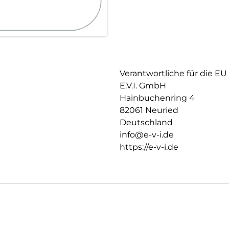
Handyfolie optimale Display-Se
Einfaches, blasenfreies Aufbri
Mit dem EASY-ON Sticker Video
schnell, einfach und exakt.
Verantwortliche für die EU
E.V.I. GmbH
Hainbuchenring 4
82061 Neuried
Deutschland
info@e-v-i.de
https://e-v-i.de