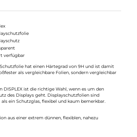
lex
layschutzfolie
layschutz
sparent
rt verfügbar
chutzfolie hat einen Härtegrad von 9H und ist damit
toßfester als vergleichbare Folien, sondern vergleichbar
n DISPLEX ist die richtige Wahl, wenn es um den
tz des Displays geht. Displayschutzfolien sind
 als ein Schutzglas, flexibel und kaum bemerkbar.
on aus einer extrem dünnen, flexiblen, nahezu
d konventionellem Panzerglas. Mit einer
 dem PET-Glas-Verbundmaterial bietet die
ten Schutz gegen Kratzer und andere Schäden.