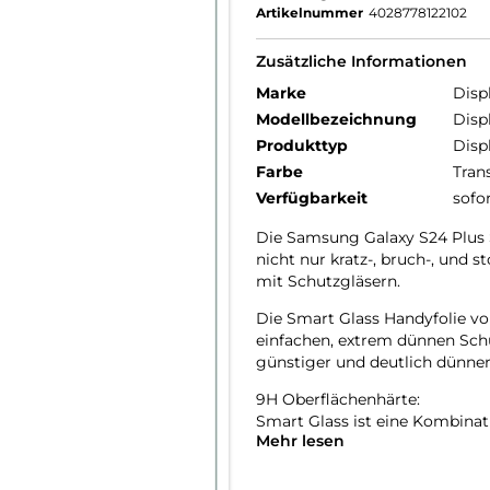
Artikelnummer
4028778122102
Zusätzliche Informationen
Marke
Disp
Modellbezeichnung
Disp
Produkttyp
Disp
Farbe
Tran
Verfügbarkeit
sofo
Die Samsung Galaxy S24 Plus S
nicht nur kratz-, bruch-, und s
mit Schutzgläsern.
Die Smart Glass Handyfolie vo
einfachen, extrem dünnen Schu
günstiger und deutlich dünner
9H Oberflächenhärte:
Smart Glass ist eine Kombinati
Mehr lesen
unzerstörbaren Schutzfolie un
Oberflächenhärte von 9H dank
Panzerglasfolie einen sehr gu