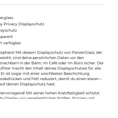
erglass
y Privacy Displayschutz
layschutz
sparent
rt verfügbar
vatsphäre! Mit diesem Displayschutz von PanzerGlass, der
esteht, sind deine persönlichen Daten vor den
tznachbarn in der Bahn, im Café oder im Büro sicher. Der
zfilter macht den Inhalt deines Displayschutzes für alle
. Er ist sogar mit einer wischfesten Beschichtung
erabdrücken und Fett reduziert, damit du einen klaren –
auf deinen Displayschutz hast.
hervorragend! Mit seiner hohen Kratzfestigkeit schützt
dy-Display vor versehentlichen Stößen, Stürzen und
 Oder um es etwas nachhaltiger auszudrücken: Er
ines Handys und sorgt dafür, dass keine neuen Handys
 ist eine Möglichkeit, auf eine nachhaltigere Zukunft