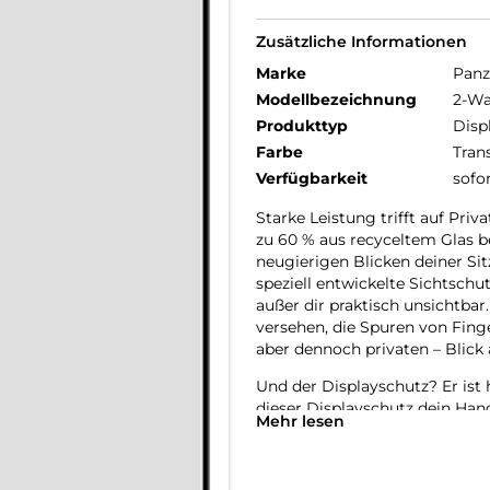
Zusätzliche Informationen
Marke
Panz
Modellbezeichnung
2-Wa
Produkttyp
Disp
Farbe
Tran
Verfügbarkeit
sofo
Starke Leistung trifft auf Pri
zu 60 % aus recyceltem Glas b
neugierigen Blicken deiner Si
speziell entwickelte Sichtschut
außer dir praktisch unsichtbar
versehen, die Spuren von Fing
aber dennoch privaten – Blick 
Und der Displayschutz? Er ist 
dieser Displayschutz dein Han
Mehr lesen
anderen Gefahren des Alltags.
verlängert die Lebensdauer de
produziert werden müssen. Dies