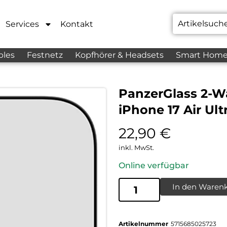
Services
Kontakt
bles
Festnetz
Kopfhörer & Headsets
Smart Hom
PanzerGlass 2-W
iPhone 17 Air Ul
22,90
€
inkl. MwSt.
Online verfügbar
In den Waren
Artikelnummer
5715685025723