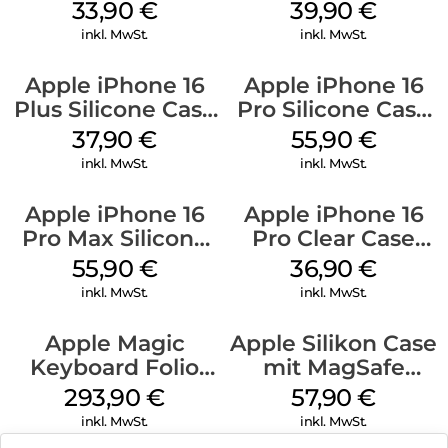
128 GB + Adapter
MagSafe Plum
33,90
€
39,90
€
Mobile
inkl. MwSt.
inkl. MwSt.
Apple iPhone 16
Apple iPhone 16
Plus Silicone Case
Pro Silicone Case
MagSafe Lake
MagSafe Stone
37,90
€
55,90
€
Green
Gray
inkl. MwSt.
inkl. MwSt.
Apple iPhone 16
Apple iPhone 16
Pro Max Silicone
Pro Clear Case
Case MagSafe
MagSafe
55,90
€
36,90
€
Stone Gray
Transparent
inkl. MwSt.
inkl. MwSt.
Apple Magic
Apple Silikon Case
Keyboard Folio
mit MagSafe
iPad 10.9″ (10.Gen.)
iPhone 14 Pro
293,90
€
57,90
€
Weiß
(PRODUCT)RED
inkl. MwSt.
inkl. MwSt.