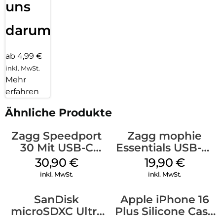
uns
darum!
ab 4,99 €
inkl. MwSt.
Mehr
erfahren
Ähnliche Produkte
Zagg Speedport
Zagg mophie
30 Mit USB-C
Essentials USB-C-
Kabel Weiß
20W Charger PD
30,90
€
19,90
€
Weiß
inkl. MwSt.
inkl. MwSt.
SanDisk
Apple iPhone 16
microSDXC Ultra
Plus Silicone Case