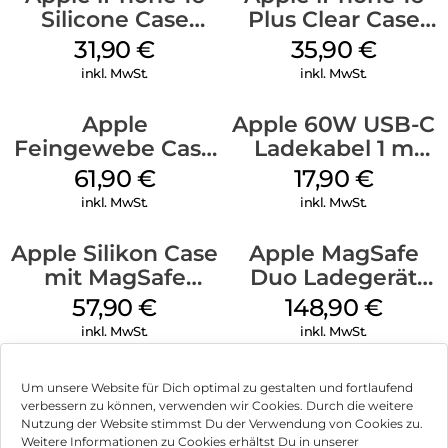
Silicone Case
Plus Clear Case
MagSafe Fuchsia
MagSafe
31,90
€
35,90
€
Transparent
inkl. MwSt.
inkl. MwSt.
Apple
Apple 60W USB-C
Feingewebe Case
Ladekabel 1 m
iPhone 15 Pro
Weiß
61,90
€
17,90
€
MagSafe Schwarz
inkl. MwSt.
inkl. MwSt.
Apple Silikon Case
Apple MagSafe
mit MagSafe
Duo Ladegerät
iPhone 14 Pro
Weiß
57,90
€
148,90
€
(PRODUCT)RED
inkl. MwSt.
inkl. MwSt.
Um unsere Website für Dich optimal zu gestalten und fortlaufend
verbessern zu können, verwenden wir Cookies. Durch die weitere
Nutzung der Website stimmst Du der Verwendung von Cookies zu.
Impressum
Weitere Informationen zu Cookies erhältst Du in unserer