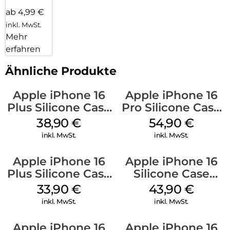
ab 4,99 €
inkl. MwSt.
Mehr
erfahren
Ähnliche Produkte
Apple iPhone 16
Apple iPhone 16
Plus Silicone Case
Pro Silicone Case
MagSafe Denim
MagSafe Black
38,90
€
54,90
€
inkl. MwSt.
inkl. MwSt.
Apple iPhone 16
Apple iPhone 16
Plus Silicone Case
Silicone Case
MagSafe Lake
MagSafe Plum
33,90
€
43,90
€
Green
inkl. MwSt.
inkl. MwSt.
Apple iPhone 16
Apple iPhone 16