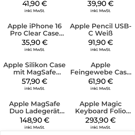
MagSafe Stone
MagSafe Plum
41,90
€
39,90
€
Gray
inkl. MwSt.
inkl. MwSt.
Apple iPhone 16
Apple Pencil USB-
Pro Clear Case
C Weiß
MagSafe
35,90
€
91,90
€
Transparent
inkl. MwSt.
inkl. MwSt.
Apple Silikon Case
Apple
mit MagSafe
Feingewebe Case
iPhone 14 Pro
iPhone 15 Pro
57,90
€
61,90
€
(PRODUCT)RED
MagSafe Schwarz
inkl. MwSt.
inkl. MwSt.
Apple MagSafe
Apple Magic
Duo Ladegerät
Keyboard Folio
Weiß
iPad 10.9″ (10.Gen.)
148,90
€
293,90
€
Weiß
inkl. MwSt.
inkl. MwSt.