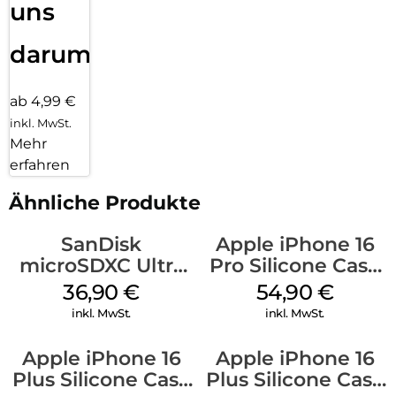
uns
darum!
ab 4,99 €
inkl. MwSt.
Mehr
erfahren
Ähnliche Produkte
SanDisk
Apple iPhone 16
microSDXC Ultra
Pro Silicone Case
128 GB + Adapter
MagSafe Black
36,90
€
54,90
€
Mobile
inkl. MwSt.
inkl. MwSt.
Apple iPhone 16
Apple iPhone 16
Plus Silicone Case
Plus Silicone Case