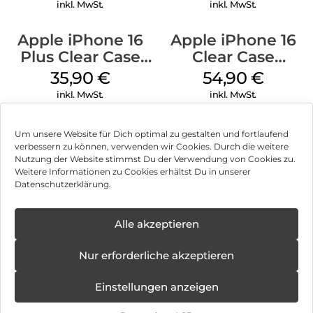
Transparent
Transparent
inkl. MwSt.
inkl. MwSt.
Apple iPhone 16
Apple iPhone 16
Plus Clear Case
Clear Case
MagSafe
MagSafe
35,90
€
54,90
€
Transparent
Transparent
inkl. MwSt.
inkl. MwSt.
Um unsere Website für Dich optimal zu gestalten und fortlaufend
verbessern zu können, verwenden wir Cookies. Durch die weitere
Nutzung der Website stimmst Du der Verwendung von Cookies zu.
Impressum
Weitere Informationen zu Cookies erhältst Du in unserer
Datenschutzerklärung.
AGB
Datenschutz
Alle akzeptieren
Vertrag widerrufen
Nur erforderliche akzeptieren
Hinweis zur Batterieentsorgung
Einstellungen anzeigen
Newsletter