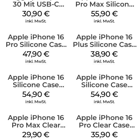
30 Mit USB-C
Pro Max Silicone
Kabel Weiß
Case MagSafe
30,90
€
55,90
€
Stone Gray
inkl. MwSt.
inkl. MwSt.
Apple iPhone 16
Apple iPhone 16
Pro Silicone Case
Plus Silicone Case
MagSafe Denim
MagSafe Denim
47,90
€
38,90
€
inkl. MwSt.
inkl. MwSt.
Apple iPhone 16
Apple iPhone 16
Silicone Case
Silicone Case
MagSafe Lake
MagSafe Black
54,90
€
54,90
€
Green
inkl. MwSt.
inkl. MwSt.
Apple iPhone 16
Apple iPhone 16
Pro Max Clear
Pro Clear Case
Case MagSafe
MagSafe
29,90
€
35,90
€