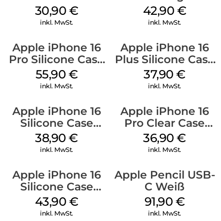
Kabel Weiß
Luna Grey
30,90
€
42,90
€
inkl. MwSt.
inkl. MwSt.
Apple iPhone 16
Apple iPhone 16
Pro Silicone Case
Plus Silicone Case
MagSafe Stone
MagSafe Lake
55,90
€
37,90
€
Gray
Green
inkl. MwSt.
inkl. MwSt.
Apple iPhone 16
Apple iPhone 16
Silicone Case
Pro Clear Case
MagSafe
MagSafe
38,90
€
36,90
€
Ultramarine
Transparent
inkl. MwSt.
inkl. MwSt.
Apple iPhone 16
Apple Pencil USB-
Silicone Case
C Weiß
MagSafe Plum
43,90
€
91,90
€
inkl. MwSt.
inkl. MwSt.