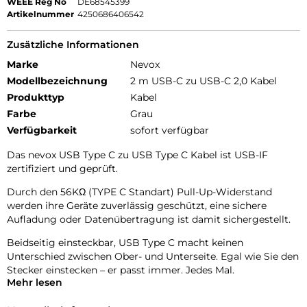
WEEE Reg No
DE68545399
Artikelnummer
4250686406542
Zusätzliche Informationen
Marke
Nevox
Modellbezeichnung
2 m USB-C zu USB-C 2,0 Kabel
Produkttyp
Kabel
Farbe
Grau
Verfügbarkeit
sofort verfügbar
Das nevox USB Type C zu USB Type C Kabel ist USB-IF
zertifiziert und geprüft.
Durch den 56KΩ (TYPE C Standart) Pull-Up-Widerstand
werden ihre Geräte zuverlässig geschützt, eine sichere
Aufladung oder Datenübertragung ist damit sichergestellt.
Beidseitig einsteckbar, USB Type C macht keinen
Unterschied zwischen Ober- und Unterseite. Egal wie Sie den
Stecker einstecken – er passt immer. Jedes Mal.
Mehr lesen
Der Type C Stecker ist nach der neuesten Technologie aus
einem Stück gefertigt. Somit hat dieser keine Faltkanten