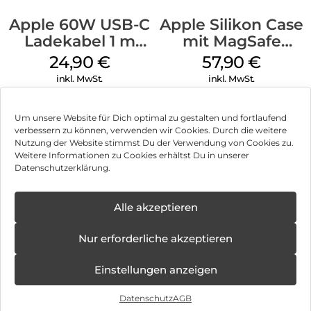
Apple 60W USB-C
Apple Silikon Case
Ladekabel 1 m
mit MagSafe
Weiß
iPhone 14 Pro
24,90
€
57,90
€
(PRODUCT)RED
inkl. MwSt.
inkl. MwSt.
Um unsere Website für Dich optimal zu gestalten und fortlaufend
verbessern zu können, verwenden wir Cookies. Durch die weitere
Nutzung der Website stimmst Du der Verwendung von Cookies zu.
Impressum
Weitere Informationen zu Cookies erhältst Du in unserer
Datenschutzerklärung.
AGB
Datenschutz
Alle akzeptieren
Vertrag widerrufen
Nur erforderliche akzeptieren
Hinweis zur Batterieentsorgung
Einstellungen anzeigen
Newsletter
Datenschutz
AGB
©
2026
, Brodos AG – All Rights Reserved.