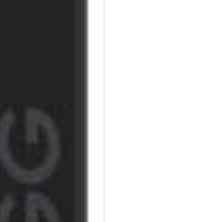
Mit der universellen, kapazit
Seiten blättern, und mit der a
Linien für Notizen oder Skizze
Wird magnetisch befestigt:
Das Pro Stylus 2 wird magnetis
Einschalten mit Stiftklick:
Der Pro Stylus 2 lässt sich ga
kapazitive Ende. Der Stift scha
Neigungserkennungsfunktion:
Der Pro Stylus 2 verfügt über 
Schlags variieren können.
Handflächenabweisende Techn
Wenn Sie den Pro Stylus 2 ver
wird dies nur vom Pro Stylus 2 
beeinträchtigt.