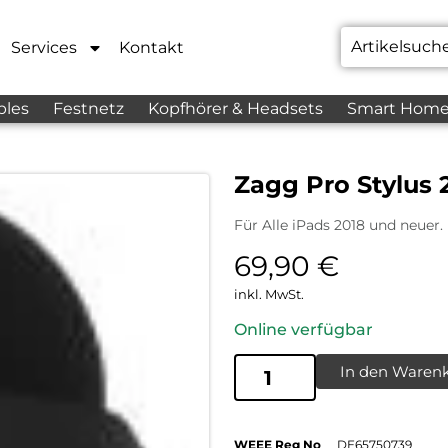
Services
Kontakt
bles
Festnetz
Kopfhörer & Headsets
Smart Hom
Zagg Pro Stylus 
Für Alle iPads 2018 und neuer.
69,90
€
inkl. MwSt.
Online verfügbar
In den Waren
WEEE Reg No
DE65750739