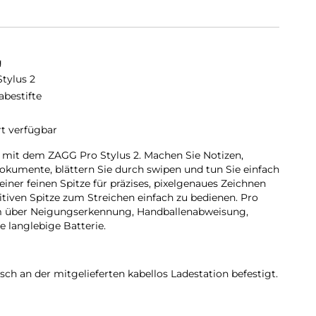
g
Stylus 2
abestifte
rt verfügbar
ät mit dem ZAGG Pro Stylus 2. Machen Sie Notizen,
Dokumente, blättern Sie durch swipen und tun Sie einfach
einer feinen Spitze für präzises, pixelgenaues Zeichnen
tiven Spitze zum Streichen einfach zu bedienen. Pro
em über Neigungserkennung, Handballenabweisung,
e langlebige Batterie.
ch an der mitgelieferten kabellos Ladestation befestigt.
 kabellos Qi-Ladegerät.