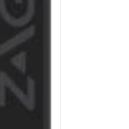
Auswechselbare Spitze:
Der Pro Stylus 2 wird mit einer
Langlebige Batterie:
Arbeiten Sie länger, ohne sic
hält bis zu sechseinhalb Stun
Kompatibel mit Apps, die Appl
Verwenden Sie die Pro Stylus 2
Apple Pencil.
LED Anzeige für den Ladevorg
An der Ladestation leuchtet e