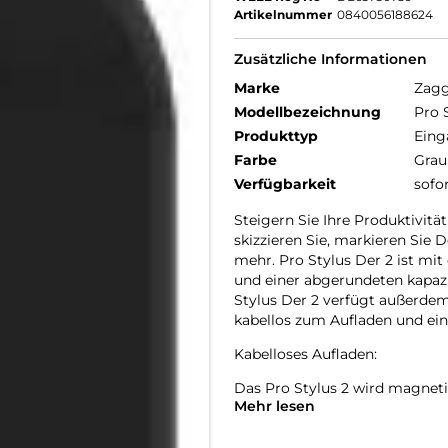
Artikelnummer
0840056188624
Zusätzliche Informationen
Marke
Zag
Modellbezeichnung
Pro 
Produkttyp
Eing
Farbe
Grau
Verfügbarkeit
sofo
Steigern Sie Ihre Produktivit
skizzieren Sie, markieren Sie 
mehr. Pro Stylus Der 2 ist mit 
und einer abgerundeten kapazi
Stylus Der 2 verfügt außerd
kabellos zum Aufladen und ein
Kabelloses Aufladen:
Das Pro Stylus 2 wird magnetis
Mehr lesen
Es funktioniert auch mit jedem
Stift mit zwei Spitzen: